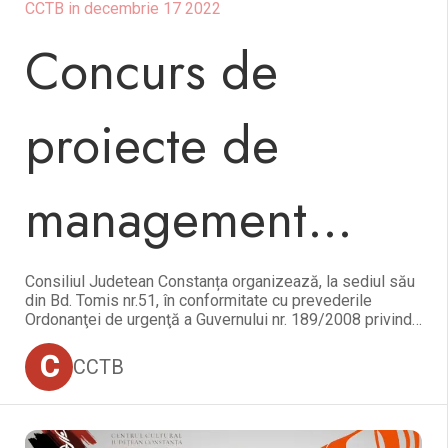
CCTB in decembrie 17 2022
Concurs de
proiecte de
management
organizat pentru
Consiliul Judetean Constanța organizează, la sediul său
din Bd. Tomis nr.51, în conformitate cu prevederile
Ordonanţei de urgenţă a Guvernului nr. 189/2008 privind
managementul instituţiilor publice de cultură, aprobată
Centrul Cultural
prin Legea nr. 269/2009, cu modificările şi completările
C
CCTB
ulterioare și ale Ordinului Ministrului Culturii nr.
2799/2015 pentru aprobarea Regulamentului-cadru de
Judeţean
organizare şi desfăşurare a concursului de proiecte de
management, a Regulamentului-cadru de organizare şi