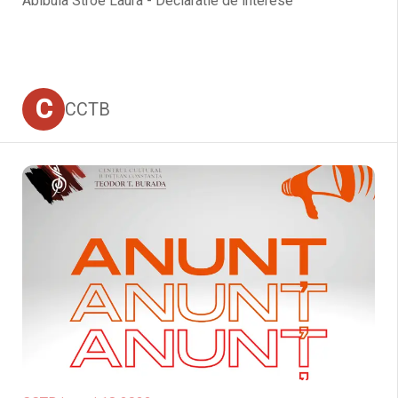
Abibula Stroe Laura - Declaratie de interese
C
CCTB