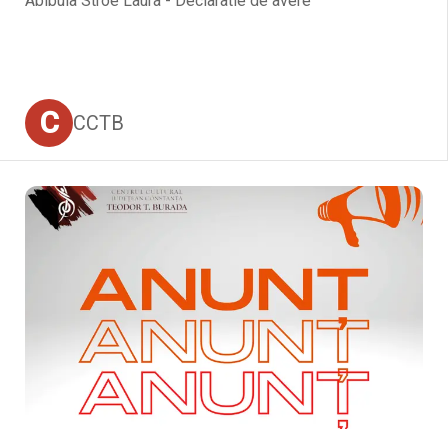
Abibula Stroe Laura - Declaratie de avere
C
CCTB