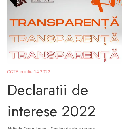
desfăşurare a evaluării managementului, a modelului-
cadru al caietului de obiective, a modelului-cadru al
Constanţa
raportului de activitate, precum şi a modelului-cadru al
contractului de management, concursul de proiecte de
management pentru Centrul Cultural Judeţean Constanţa
„Teodor T. Burada”.
„Teodor T.
Burada”
CCTB in iulie 14 2022
Declaratii de
interese 2022