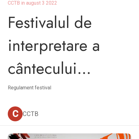
CCTB in august 3 2022
Festivalul de
interpretare a
cântecului
popular Dan
Regulament festival
Moisescu - Ediția
C
CCTB
26