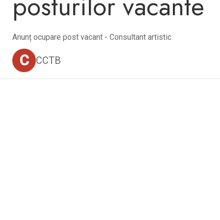
posturilor vacante
Anunț ocupare post vacant - Consultant artistic
C
CCTB
Centrul Burada
🇷🇴
🇬🇧
🇫🇷
🇺🇦
Asistentul Centrului Cultural Teodor T. Burada