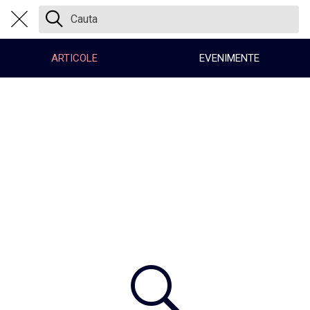
Centrul Burada
🇷🇴
🇬🇧
🇫🇷
🇺🇦
ARTICOLE
EVENIMENTE
Asistentul Centrului Cultural Teodor T. Burada