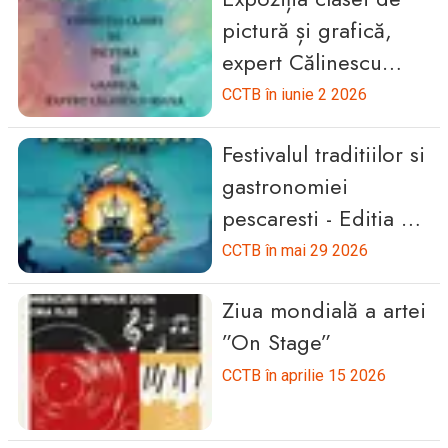
pictură și grafică,
expert Călinescu
Ioana
CCTB în iunie 2 2026
Festivalul traditiilor si
gastronomiei
pescaresti - Editia a
4-a
CCTB în mai 29 2026
Ziua mondială a artei
”On Stage”
CCTB în aprilie 15 2026