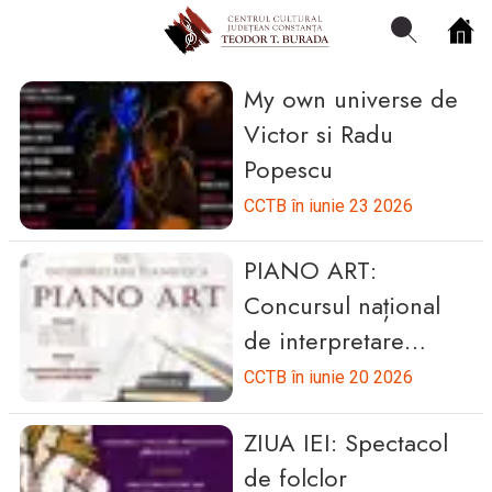
My own universe de
Victor si Radu
Centrul Burada
Popescu
🇷🇴
🇬🇧
🇫🇷
🇺🇦
Asistentul Centrului Cultural Teodor T. Burada
CCTB în iunie 23 2026
PIANO ART:
Concursul național
de interpretare
pianistică
CCTB în iunie 20 2026
ZIUA IEI: Spectacol
de folclor