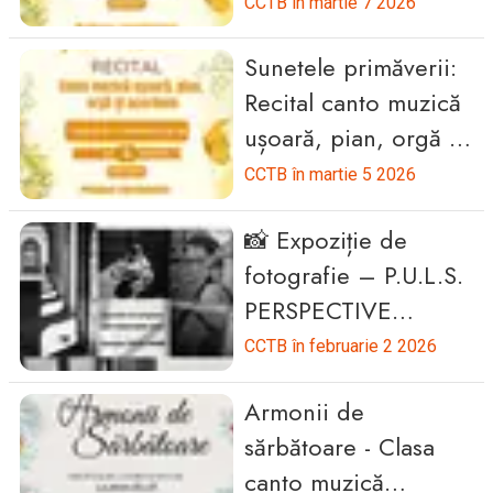
ușoară și pian
CCTB în martie 7 2026
Sunetele primăverii:
Recital canto muzică
ușoară, pian, orgă și
acordeon
CCTB în martie 5 2026
📸 Expoziție de
fotografie – P.U.L.S.
PERSPECTIVE
URBANE. LUMINI.
CCTB în februarie 2 2026
STRADĂ.
Armonii de
sărbătoare - Clasa
canto muzică