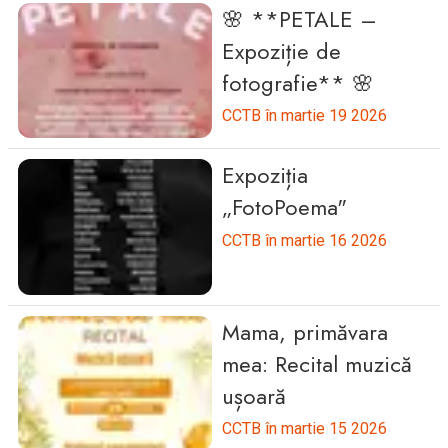
🌸 **PETALE –
Expoziție de
fotografie** 🌸
CCTB în martie 19 2026
Expoziția
„FotoPoema"
CCTB în martie 16 2026
Mama, primăvara
mea: Recital muzică
ușoară
CCTB în martie 15 2026