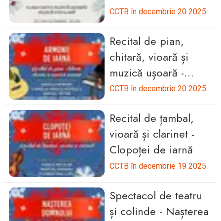
ușoară/muzică
CCTB în decembrie 20 2025
populară
Recital de pian,
chitară, vioară și
muzică ușoară -
Armonii de iarnă
CCTB în decembrie 20 2025
Recital de țambal,
vioară și clarinet -
Clopoței de iarnă
CCTB în decembrie 19 2025
Spectacol de teatru
și colinde - Nașterea