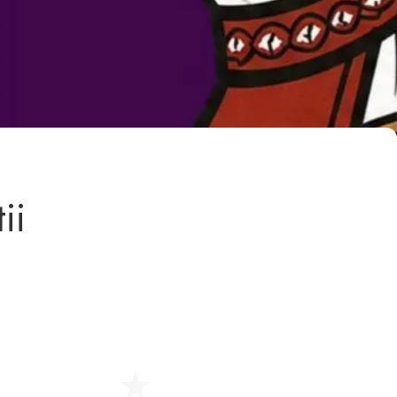
Centrul Burada
🇷🇴
🇬🇧
🇫🇷
🇺🇦
Asistentul Centrului Cultural Teodor T. Burada
ii