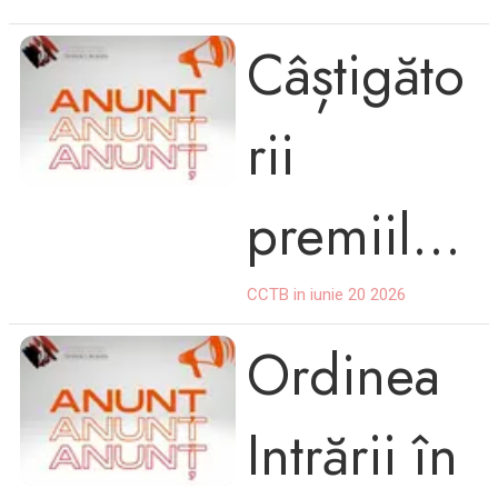
,,PIANO
Burada"
Câștigăto
ART "
rii
2026,edi
premiilor
ția a X-a
I
CCTB in iunie 20 2026
Ordinea
Concursu
Intrării în
l Național