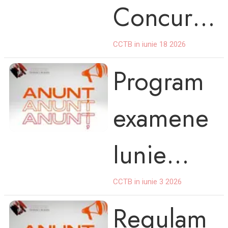
Concursu
de
l Național
CCTB in iunie 18 2026
Interpreta
Program
de
re
examene
Interpreta
Pianistică
Iunie
re
Piano
2026
CCTB in iunie 3 2026
pianistică
Art,ediția
Regulam