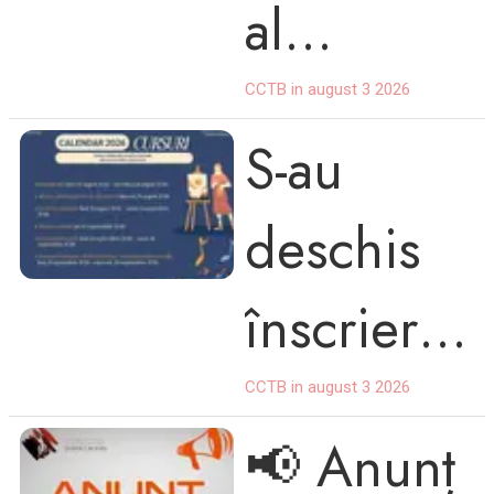
al
Ușoară
Cântecul
CCTB in august 3 2026
MAMAIA
S-au
ui și
deschis
Dansului
înscrierile
Popular
pentru
CCTB in august 3 2026
Românes
📢 Anunț
cursurile