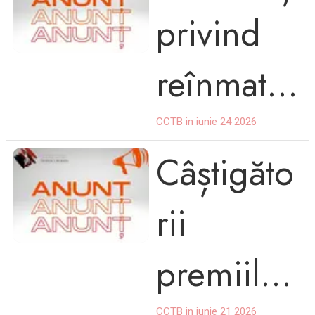
c
privind
Centrului
MAMAIA
reînmatri
Cultural
culările
CCTB in iunie 24 2026
Județean
Câștigăto
Constanța
rii
,,Teodor
premiilor
T.
CCTB in iunie 21 2026