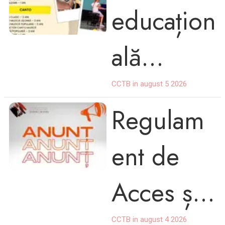
educațion
2026
ală
cursuri
CCTB in august 5 2026
Regulam
2026
ent de
Acces și
CCTB in august 4 2026