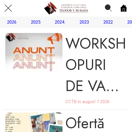
2026
2025
2024.
2023
2022
20
WORKSH
Centrul Burada
🇷🇴
🇬🇧
🇫🇷
🇺🇦
Asistentul Centrului Cultural Teodor T. Burada
OPURI
DE VARĂ
10-14
CCTB in august 7 2026
Ofertă
AUGUST