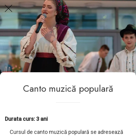
Centrul Burada
🇷🇴
🇬🇧
🇫🇷
🇺🇦
Asistentul Centrului Cultural Teodor T. Burada
Canto muzică populară
Durata curs: 3 ani
Cursul de canto muzică populară se adresează