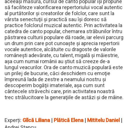
aceeaşi măsură, cursul de canto popular îşi propune
să faciliteze valorificarea repertoriului vocal autentic
al purtătorilor şi creatorilor de folclor, care sunt la
vârsta senectuţii şi practică sau îşi doresc să
practice folclorul muzical autentic. Prin activitatea la
catedra de canto popular, chemarea străbunilor întru
păstrarea culturii populare dă roade, iar elevii parcurg
un drum prin care pot cunoaşte şi aprecia repertorii
vocale autentice, alcătuite cu dragoste de valorile
româneşti adevărate, cu talent, migală şi măiestrie,
aşa cum numai românii au ştiut să creeze de-a
lungul veacurilor. Ora de canto muzică populară este
un prilej de bucurie, căci deschidem cu emoţie
împreună lada de zestre a neamului nostru şi
descoperim bogăţii imateriale, aşa cum sunt
cântecele străvechi care, prin activitatea noastră
trec strălucitoare la generaţiile de astăzi şi de mâine.
Experți:
Gîlcă Liliana
|
Plătică Elena
|
Mititelu Daniel
|
Andrei Stancu