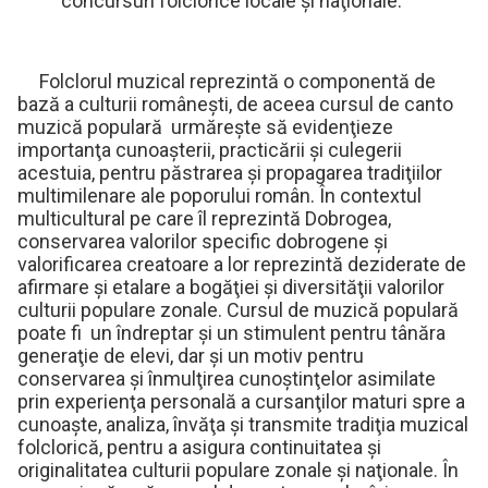
concursuri folclorice locale şi naţionale.
Folclorul muzical reprezintă o componentă de
bază a culturii româneşti, de aceea cursul de canto
muzică populară urmăreşte să evidenţieze
importanţa cunoaşterii, practicării şi culegerii
acestuia, pentru păstrarea şi propagarea tradiţiilor
multimilenare ale poporului român. În contextul
multicultural pe care îl reprezintă Dobrogea,
conservarea valorilor specific dobrogene şi
valorificarea creatoare a lor reprezintă deziderate de
afirmare şi etalare a bogăţiei şi diversităţii valorilor
culturii populare zonale. Cursul de muzică populară
poate fi un îndreptar şi un stimulent pentru tânăra
generaţie de elevi, dar şi un motiv pentru
conservarea şi înmulţirea cunoştinţelor asimilate
prin experienţa personală a cursanţilor maturi spre a
cunoaşte, analiza, învăţa şi transmite tradiţia muzical
folclorică, pentru a asigura continuitatea şi
originalitatea culturii populare zonale şi naţionale. În