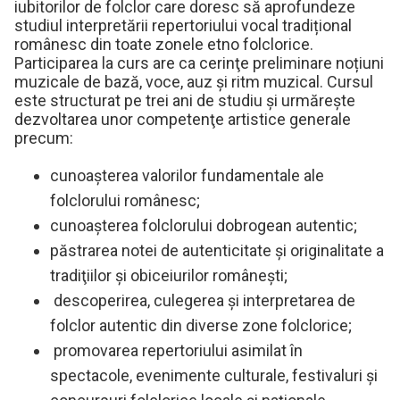
iubitorilor de folclor care doresc să aprofundeze
studiul interpretării repertoriului vocal tradițional
românesc din toate zonele etno folclorice.
Participarea la curs are ca cerinţe preliminare noțiuni
muzicale de bază, voce, auz şi ritm muzical. Cursul
este structurat pe trei ani de studiu şi urmăreşte
dezvoltarea unor competenţe artistice generale
precum:
cunoaşterea valorilor fundamentale ale
folclorului românesc;
cunoaşterea folclorului dobrogean autentic;
păstrarea notei de autenticitate şi originalitate a
tradiţiilor şi obiceiurilor româneşti;
descoperirea, culegerea şi interpretarea de
folclor autentic din diverse zone folclorice;
promovarea repertoriului asimilat în
spectacole, evenimente culturale, festivaluri şi