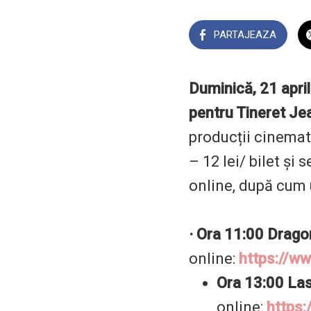
PARTAJEAZA
Duminică, 21 apri
pentru Tineret Jea
producții cinemato
– 12 lei/ bilet și
online, după cum
· Ora 11:00
Dragon
online:
https://w
Ora
13:00
Las
online:
https: