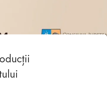
oducții
ului