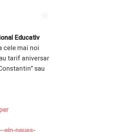
Centrul Burada
🇷🇴
🇬🇧
🇫🇷
🇺🇦
Asistentul Centrului Cultural Teodor T. Burada
țional Educativ
la cele mai noi
au tarif aniversar
 Constantin” sau
per
--ein-neues-