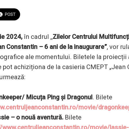
POST
lie 2024,
în cadrul ,,
Zilelor Centrului Multifunc
n Constantin – 6 ani de la inaugurare”
, vor ru
grafice ale momentului. Biletele la proiecții 
 se pot achiziționa de la casieria CMEPT „Jean
 urmează:
keeper/ Micuța Ping și Dragonul
. Bilete
ww.centruljeanconstantin.ro/movie/dragonkee
sie – o nouă aventură.
Bilete
//www.centruljeanconstantin.ro/movie/lassie-