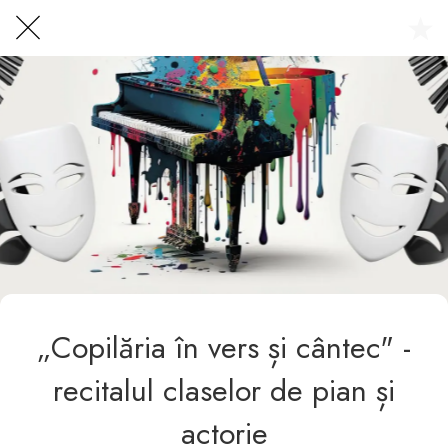
Centrul Burada
🇷🇴
🇬🇧
🇫🇷
🇺🇦
Asistentul Centrului Cultural Teodor T. Burada
„Copilăria în vers și cântec" -
recitalul claselor de pian și
actorie