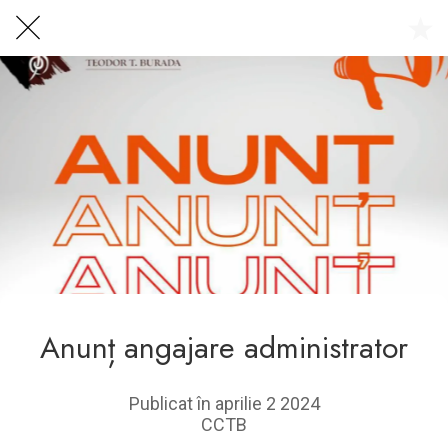
Centrul Burada
🇷🇴
🇬🇧
🇫🇷
🇺🇦
Asistentul Centrului Cultural Teodor T. Burada
Anunț angajare administrator
Publicat în aprilie 2 2024
CCTB