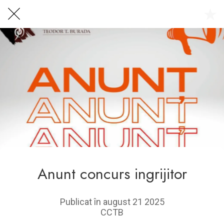
Centrul Burada
🇷🇴
🇬🇧
🇫🇷
🇺🇦
Asistentul Centrului Cultural Teodor T. Burada
Anunt concurs ingrijitor
Publicat în august 21 2025
CCTB