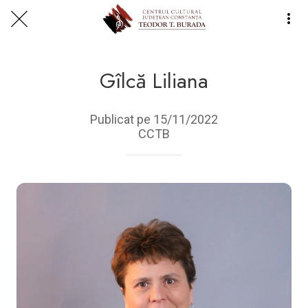
Centrul Burada
🇷🇴
🇬🇧
🇫🇷
🇺🇦
Gîlcă Liliana
Asistentul Centrului Cultural Teodor T. Burada
Publicat pe 15/11/2022
CCTB