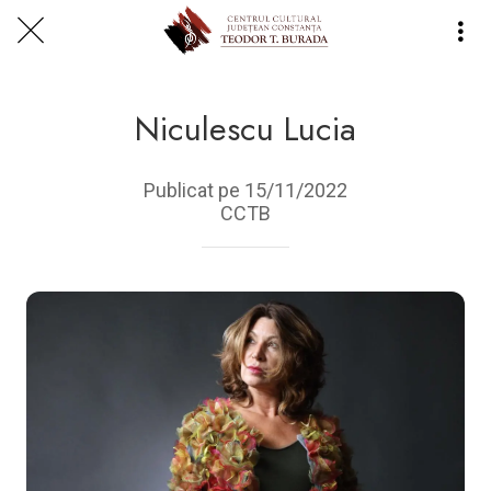
Centrul Burada
🇷🇴
🇬🇧
🇫🇷
🇺🇦
Asistentul Centrului Cultural Teodor T. Burada
Niculescu Lucia
Publicat pe 15/11/2022
CCTB