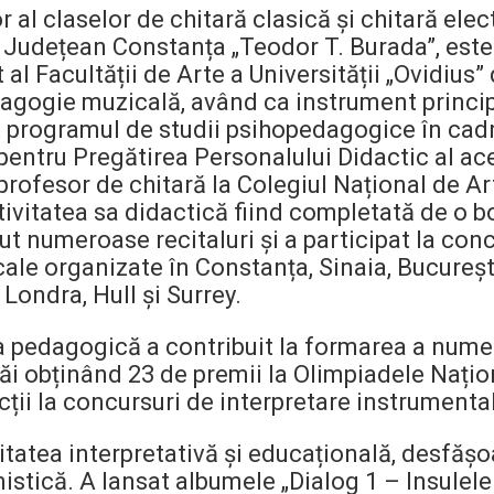
 al claselor de chitară clasică și chitară elec
l Județean Constanța „Teodor T. Burada”, este 
al Facultății de Arte a Universității „Ovidius”
agogie muzicală, având ca instrument princip
 programul de studii psihopedagogice în cad
entru Pregătirea Personalului Didactic al ace
 profesor de chitară la Colegiul Național de A
tivitatea sa didactică fiind completată de o 
nut numeroase recitaluri și a participat la conc
ale organizate în Constanța, Sinaia, București
 Londra, Hull și Surrey.
sa pedagogică a contribuit la formarea a numer
săi obținând 23 de premii la Olimpiadele Națio
ții la concursuri de interpretare instrumenta
vitatea interpretativă și educațională, desfăș
istică. A lansat albumele „Dialog 1 – Insulel