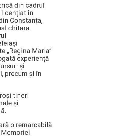
trică din cadrul
licențiat în
 din Constanța,
Centrul Burada
🇷🇴
🇬🇧
🇫🇷
🇺🇦
al chitara.
Asistentul Centrului Cultural Teodor T. Burada
rul
leiași
rte „Regina Maria”
bogată experiență
ursuri și
, precum și în
oși tineri
nale și
lă.
oară o remarcabilă
e Memoriei