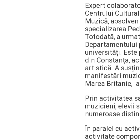
Expert colaborator
Centrului Cultura
Muzică, absolvent 
specializarea Ped
Totodată, a urmat
Departamentului p
universități. Este
din Constanța, ac
artistică. A susți
manifestări muzic
Marea Britanie, la
Prin activitatea 
muzicieni, elevii 
numeroase distinc
În paralel cu acti
activitate compon