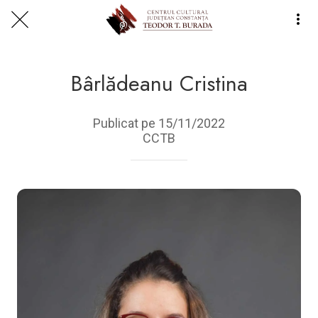
Centrul Burada
🇷🇴
🇬🇧
🇫🇷
🇺🇦
Asistentul Centrului Cultural Teodor T. Burada
Bârlădeanu Cristina
Publicat pe 15/11/2022
CCTB