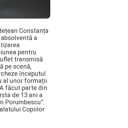
Județean Constanța
 absolventă a
alizarea
siunea pentru
suflet transmisă
tă pe scenă,
Centrul Burada
🇷🇴
🇬🇧
🇫🇷
🇺🇦
rcheze începutul
Asistentul Centrului Cultural Teodor T. Burada
u al unor formații
A făcut parte din
rsta de 13 ani a
rian Porumbescu”.
alatului Copiilor