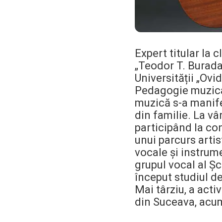
Expert titular la 
„Teodor T. Burada
Universității „Ovi
Pedagogie muzical
muzică s-a manife
din familie. La vâ
participând la co
unui parcurs artis
vocale și instrum
grupul vocal al Șc
început studiul de
Mai târziu, a acti
din Suceava, acum