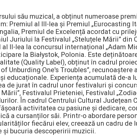
sului său muzical, a obținut numeroase premii 
m: Premiul al III-lea și Premiul „Eurocasting Ita
ngalia, Premiul de Excelență acordat cu prilej
l Juriului la Festivalul „Steluțele Mării” din
 al II-lea la concursul internațional „Adam M
icipare la Białystok, Polonia. Este deținătoare
alitate (Quality Label), obținut în cadrul proi
 of Unburding One's Troubles”, recunoaștere a 
 și educaționale. Experiența acumulată de-a l
tea de jurat în cadrul unor festivaluri și concu
Mării”, Festivalul Prieteniei, Festivalul „Zodia
lurilor. În cadrul Centrului Cultural Județean
fășoară activitatea cu pasiune și dedicare, co
ică a cursanților săi. Printr-o abordare perso
cularităților fiecărui elev, creează un cadru de 
 și bucuria descoperirii muzicii.