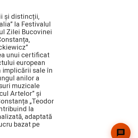
și distincții,
lia” la Festivalul
ul Zilei Bucovinei
 Constanța,
ickiewicz”
a unui certificat
ectului european
implicării sale în
ungul anilor a
rsuri muzicale
cul Artelor” și
 Constanța „Teodor
ntribuind la
nalizată, adaptată
lucru bazat pe