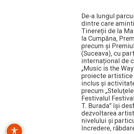
De-a lungul parcur
dintre care aminti
Tinereții de la Ma
la Cumpăna, Premiu
precum și Premiul
(Suceava), cu part
internațional de c
„Music is the Way
proiecte artistice
inclus și activita
precum „Steluțele 
Festivalul Festiva
T. Burada” își des
dezvoltarea artist
nivelului și parti
încredere, răbdare