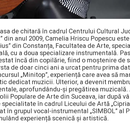
clasa de chitară în cadrul Centrului Cultural 
” din anul 2009, Camelia Hriscu Popescu este
dius” din Constanța, Facultatea de Arte, speci
ă, cu a doua specializare instrumentală. Pa
stat încă din copilărie, fiind o moștenire de 
rsta de doar cinci ani a urcat pentru prima da
ncursul „Minitop”, experiență care avea să ma
tic dedicat muzicii. Ulterior, a devenit membr
entale, aprofundându-și pregătirea muzicală. 
olii Populare de Arte din Suceava, iar după vâ
 specialitate în cadrul Liceului de Artă „Cip
vat în grupul vocal-instrumental „SIMBOL” al P
ulând experiență scenică și artistică.