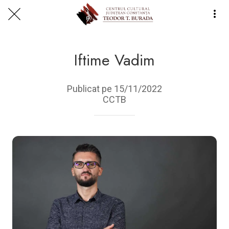
Centrul Burada
🇷🇴
🇬🇧
🇫🇷
🇺🇦
Asistentul Centrului Cultural Teodor T. Burada
Iftime Vadim
Publicat pe 15/11/2022
CCTB