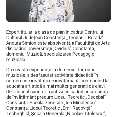
Expert titular la clasa de pian în cadrul Centrului
Cultural Județean Constanța „Teodor T. Burada”,
Ancuța Simion este absolventă a Facultății de Arte
din cadrul Universității „Ovidius” Constanța,
domeniul Muzică, specializarea Pedagogie
muzicală.
Cu o vastă experiență în domeniul formării
muzicale, a desfășurat activitate didactică în
numeroase instituții de învățământ, contribuind la
educația artistică a mai multor generații de elevi.
De-a lungul carierei, a activat în cadrul unor unități
de învățământ precum Liceul Teoretic „Decebal”
Constanța, Școala Generală „Ion Minulescu”
Constanța, Liceul Teoretic „Emil Racoviță”
Techirghiol, Școala Generală „Nicolae Titulescu”,