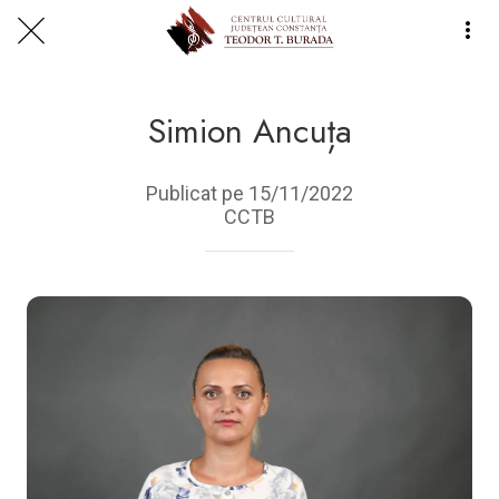
Centrul Burada
🇷🇴
🇬🇧
🇫🇷
🇺🇦
Asistentul Centrului Cultural Teodor T. Burada
Simion Ancuța
Publicat pe 15/11/2022
CCTB