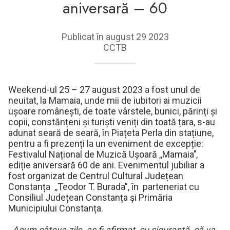
aniversară – 60
Publicat în august 29 2023
CCTB
Weekend-ul 25 – 27 august 2023 a fost unul de
neuitat, la Mamaia, unde mii de iubitori ai muzicii
ușoare românești, de toate vârstele, bunici, părinți și
copii, constănțeni și turiști veniți din toată țara, s-au
adunat seară de seară, în Piațeta Perla din stațiune,
pentru a fi prezenți la un eveniment de excepție:
Festivalul Național de Muzică Ușoară ,,Mamaia’’,
ediție aniversară 60 de ani. Evenimentul jubiliar a
fost organizat de Centrul Cultural Județean
Constanța ,,Teodor T. Burada”, în parteneriat cu
Consiliul Județean Constanța și Primăria
Municipiului Constanța.
,,Acum câteva zile, aș fi afirmat, cu siguranță, că va