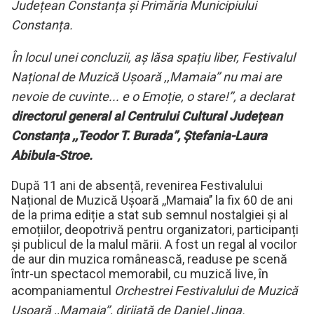
Județean Constanța și Primăria Municipiului
Constanța.
În locul unei concluzii, aș lăsa spațiu liber, Festivalul
Național de Muzică Ușoară ,,Mamaia’’ nu mai are
nevoie de cuvinte... e o Emoție, o stare!’’, a declarat
directorul general al Centrului Cultural Județean
Constanța ,,Teodor T. Burada’’, Ștefania-Laura
Abibula-Stroe.
După 11 ani de absență, revenirea Festivalului
Național de Muzică Ușoară ,,Mamaia’’ la fix 60 de ani
de la prima ediție a stat sub semnul nostalgiei și al
emoțiilor, deopotrivă pentru organizatori, participanți
și publicul de la malul mării. A fost un regal al vocilor
de aur din muzica românească, readuse pe scenă
într-un spectacol memorabil, cu muzică live, în
acompaniamentul
Orchestrei Festivalului de Muzică
Ușoară ,,Mamaia
’’
, dirijată de Daniel Jinga.