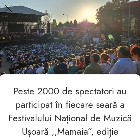
Centrul Burada
🇷🇴
🇬🇧
🇫🇷
🇺🇦
Asistentul Centrului Cultural Teodor T. Burada
Peste 2000 de spectatori au
participat în fiecare seară a
Festivalului Național de Muzică
Ușoară ,,Mamaia”, ediție