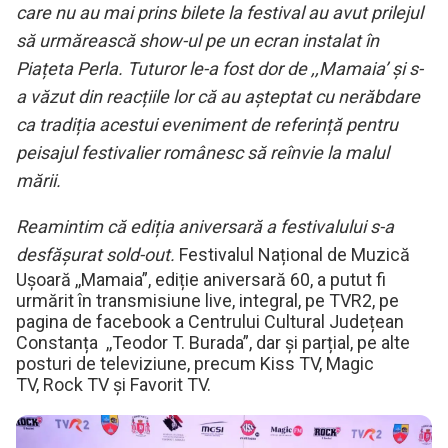
care nu au mai prins bilete la festival au avut prilejul
să urmărească show-ul pe un ecran instalat în
Piațeta Perla. Tuturor le-a fost dor de ,,Mamaia’ și s-
a văzut din reacțiile lor că au așteptat cu nerăbdare
ca tradiția acestui eveniment de referință pentru
peisajul festivalier românesc să reînvie la malul
mării.
Reamintim că ediția aniversară a festivalului s-a
desfășurat sold-out.
Festivalul Național de Muzică
Ușoară ,,Mamaia”, ediție aniversară 60, a putut fi
urmărit în transmisiune live, integral, pe TVR2, pe
pagina de facebook a Centrului Cultural Județean
Constanța ,,Teodor T. Burada”, dar și parțial, pe alte
posturi de televiziune, precum Kiss TV, Magic
TV, Rock TV şi Favorit TV.