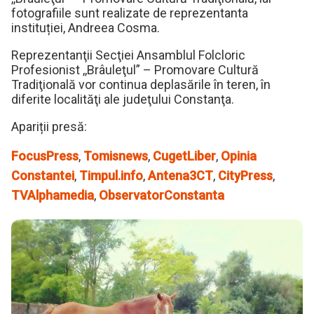
fotografiile sunt realizate de reprezentanta
instituției, Andreea Cosma.
Reprezentanţii Secţiei Ansamblul Folcloric
Profesionist ,,Brâuleţul” – Promovare Cultură
Tradiţională vor continua deplasările în teren, în
diferite localităţi ale judeţului Constanţa.
Apariții presă:
FocusPress
,
Tomisnews
,
CugetLiber
,
Opinia
Constantei
,
Timpul.info
,
Antena3CT
,
CityPress
,
TVAlphamedia
,
ObservatorConstanta