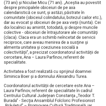
(73 ani) și Niculae Micu (71 ani). ,,Aceștia au povestit
despre principalele obiceiuri de pe axa
calendaristică ce sunt, și astăzi, păstrate în
comunitate (obiceiul colindatului, botezul cailor etc.),
dar au evocat și obiceiuri de pe axa vieţii (nunta). Cei
doi localnici au amintit, totodată, și despre muncile
colective - obiceiuri de întrajutorare ale comunităţi
(claca). Claca era un schimb neîncetat de servicii
reciproce, care aveau menirea de a susţine şi
alimenta unitatea şi coeziunea socială a
colectivităţii’’, a precizat coordonatorul activității de
cercetare, Ana – Laura Parfinov, referent de
specialitate.
Activitatea a fost realizată cu sprijinul doamnei
Siminica Boer și a domnului Alexandru Turea.
Coordonatorul activității de cercetare este Ana –
Laura Parfinov, referent de specialitate în cadrul
Centrului Cultural Judeţean Constanţa ,,Teodor T.
Burada” - Secţia Ansamblul Folcloric Profesionist
,,Brâuleţul” – Promovare Cultură Tradiţională, iar