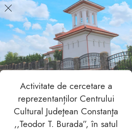
Centrul Burada
🇷🇴
🇬🇧
🇫🇷
🇺🇦
Asistentul Centrului Cultural Teodor T. Burada
Activitate de cercetare a
reprezentanților Centrului
Cultural Judeţean Constanţa
,,Teodor T. Burada”, în satul