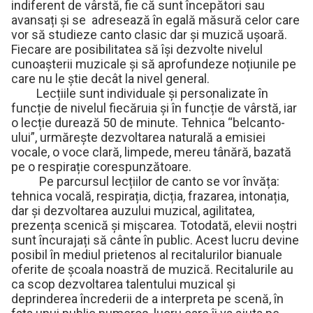
indiferent de vârstă, fie că sunt începători sau
avansați și se adresează în egală măsură celor care
vor să studieze canto clasic dar și muzică ușoară.
Fiecare are posibilitatea să își dezvolte nivelul
cunoașterii muzicale și să aprofundeze noțiunile pe
care nu le știe decât la nivel general.
Lecțiile sunt individuale și personalizate în
funcție de nivelul fiecăruia și în funcție de vârstă, iar
o lecție durează 50 de minute. Tehnica “belcanto-
ului”, urmărește dezvoltarea naturală a emisiei
vocale, o voce clară, limpede, mereu tânără, bazată
pe o respirație corespunzătoare.
Pe parcursul lecțiilor de canto se vor învăța:
tehnica vocală, respirația, dicția, frazarea, intonația,
dar și dezvoltarea auzului muzical, agilitatea,
prezența scenică și mișcarea. Totodată, elevii noștri
sunt încurajați să cânte în public. Acest lucru devine
posibil în mediul prietenos al recitalurilor bianuale
oferite de școala noastră de muzică. Recitalurile au
ca scop dezvoltarea talentului muzical și
deprinderea încrederii de a interpreta pe scenă, în