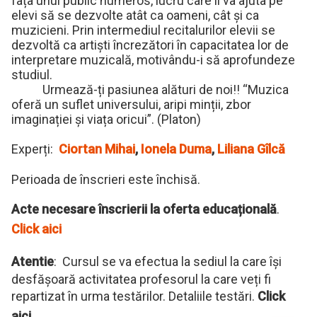
fața unui public numeros, lucru care îi va ajuta pe
elevi să se dezvolte atât ca oameni, cât și ca
muzicieni. Prin intermediul recitalurilor elevii se
dezvoltă ca artiști încrezători în capacitatea lor de
interpretare muzicală, motivându-i să aprofundeze
studiul.
Urmează-ți pasiunea alături de noi!! “Muzica
oferă un suflet universului, aripi minții, zbor
imaginației și viața oricui”. (Platon)
Experți:
Ciortan Mihai
,
Ionela Duma
,
Liliana Gîlcă
Perioada de înscrieri este închisă.
Acte necesare înscrierii la oferta educațională
.
Click aici
Atentie
: Cursul se va efectua la sediul la care își
desfășoară activitatea profesorul la care veți fi
repartizat în urma testărilor. Detaliile testări.
Click
aici