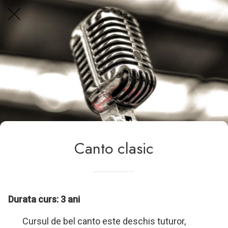
Centrul Burada
🇷🇴
🇬🇧
🇫🇷
🇺🇦
Asistentul Centrului Cultural Teodor T. Burada
Canto clasic
Durata curs: 3 ani
Cursul de bel canto este deschis tuturor,