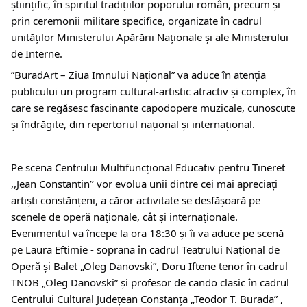
ştiinţific, în spiritul tradiţiilor poporului român, precum şi
prin ceremonii militare specifice, organizate în cadrul
unităţilor Ministerului Apărării Naţionale şi ale Ministerului
de Interne.
”BuradArt – Ziua Imnului Naţional” va aduce în atenția
publicului un program cultural-artistic atractiv și complex, în
care se regăsesc fascinante capodopere muzicale, cunoscute
și îndrăgite, din repertoriul național și internațional.
Pe scena Centrului Multifuncțional Educativ pentru Tineret
,,Jean Constantin’’ vor evolua unii dintre cei mai apreciați
artişti constănţeni, a căror activitate se desfăşoară pe
scenele de operă naţionale, cât şi internaţionale.
Evenimentul va începe la ora 18:30 și îi va aduce pe scenă
pe Laura Eftimie - soprana în cadrul Teatrului Național de
Operă și Balet „Oleg Danovski”, Doru Iftene tenor în cadrul
TNOB „Oleg Danovski” și profesor de cando clasic în cadrul
Centrului Cultural Județean Constanța „Teodor T. Burada” ,