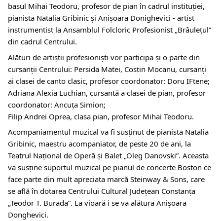
basul Mihai Teodoru, profesor de pian în cadrul instituției,
pianista Natalia Gribinic și Anișoara Donighevici - artist
instrumentist la Ansamblul Folcloric Profesionist „Brâulețul”
din cadrul Centrului.
Alături de artiştii profesionişti vor participa și o parte din
cursanții Centrului: Persida Matei, Costin Mocanu, cursanți
ai clasei de canto clasic, profesor coordonator: Doru IFtene;
Adriana Alexia Luchian, cursantă a clasei de pian, profesor
coordonator: Ancuța Simion;
Filip Andrei Oprea, clasa pian, profesor Mihai Teodoru.
Acompaniamentul muzical va fi susţinut de pianista Natalia
Gribinic, maestru acompaniator, de peste 20 de ani, la
Teatrul Național de Operă și Balet „Oleg Danovski”. Aceasta
va susţine suportul muzical pe pianul de concerte Boston ce
face parte din mult apreciata marcă Steinway & Sons, care
se află în dotarea Centrului Cultural Judeţean Constanţa
„Teodor T. Burada”. La vioară i se va alătura Anișoara
Donghevici.