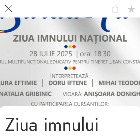
Centrul Burada
🇷🇴
🇬🇧
🇫🇷
🇺🇦
Asistentul Centrului Cultural Teodor T. Burada
Ziua imnului