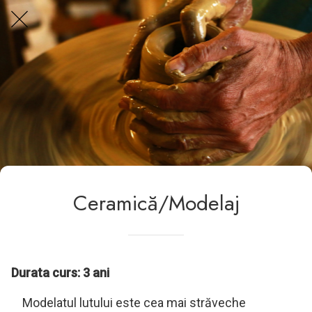
Centrul Burada
🇷🇴
🇬🇧
🇫🇷
🇺🇦
Asistentul Centrului Cultural Teodor T. Burada
Ceramică/Modelaj
Durata curs: 3 ani
Modelatul lutului este cea mai străveche