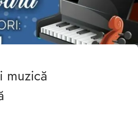
și muzică
ă