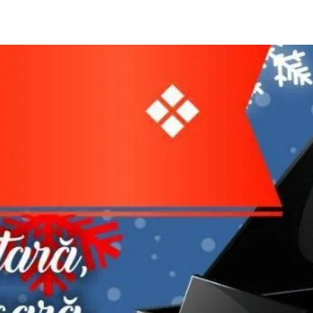
Centrul Burada
🇷🇴
🇬🇧
🇫🇷
🇺🇦
Asistentul Centrului Cultural Teodor T. Burada