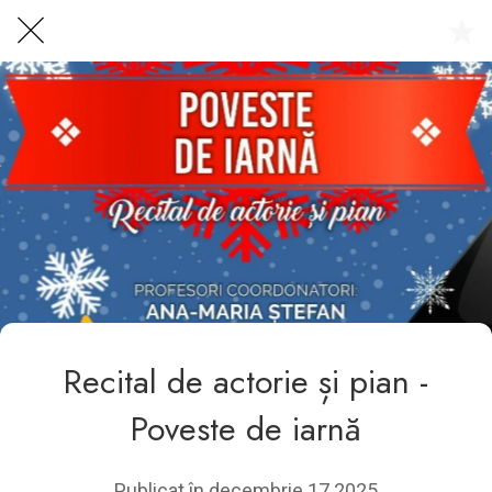
Centrul Burada
🇷🇴
🇬🇧
🇫🇷
🇺🇦
Asistentul Centrului Cultural Teodor T. Burada
Recital de actorie și pian -
Poveste de iarnă
Publicat în decembrie 17 2025