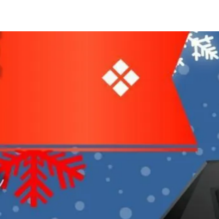
Centrul Burada
🇷🇴
🇬🇧
🇫🇷
🇺🇦
Asistentul Centrului Cultural Teodor T. Burada