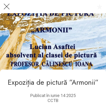
Centrul Burada
🇷🇴
🇬🇧
🇫🇷
🇺🇦
Asistentul Centrului Cultural Teodor T. Burada
Expoziția de pictură ”Armonii”
Publicat în iunie 14 2025
CCTB