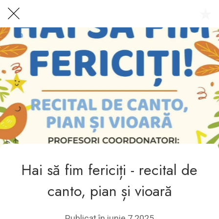
Centrul Burada
🇷🇴
🇬🇧
🇫🇷
🇺🇦
Asistentul Centrului Cultural Teodor T. Burada
Hai să fim fericiți - recital de
canto, pian și vioară
Publicat în iunie 7 2025