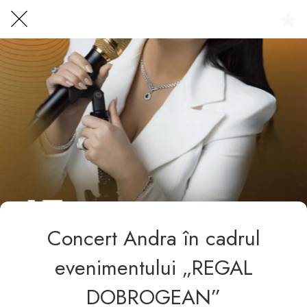
Centrul Burada
🇷🇴
🇬🇧
🇫🇷
🇺🇦
Asistentul Centrului Cultural Teodor T. Burada
Concert Andra în cadrul
evenimentului „REGAL
DOBROGEAN”