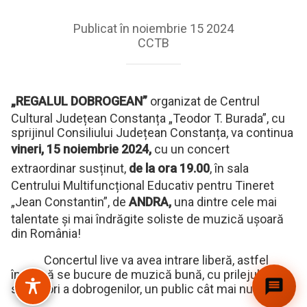
Publicat în noiembrie 15 2024
CCTB
„REGALUL DOBROGEAN”
organizat de Centrul
Cultural Județean Constanța „Teodor T. Burada”, cu
sprijinul Consiliului Județean Constanța, va continua
vineri, 15 noiembrie 2024,
cu un concert
extraordinar susținut,
de la ora 19.00
, în sala
Centrului Multifuncțional Educativ pentru Tineret
„Jean Constantin”, de
ANDRA,
una dintre cele mai
talentate și mai îndrăgite soliste de muzică ușoară
din România!
Concertul live va avea intrare liberă, astfel
încât să se bucure de muzică bună, cu prilejul marii
sărbători a dobrogenilor, un public cât mai numeros!