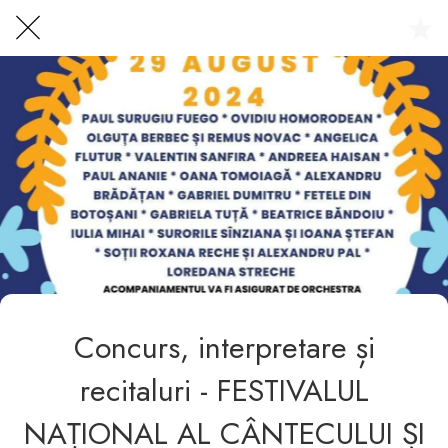
Centrul Burada
🇷🇴
🇬🇧
🇫🇷
🇺🇦
Asistentul Centrului Cultural Teodor T. Burada
Concurs, interpretare și
recitaluri - FESTIVALUL
NAȚIONAL AL CÂNTECULUI ȘI