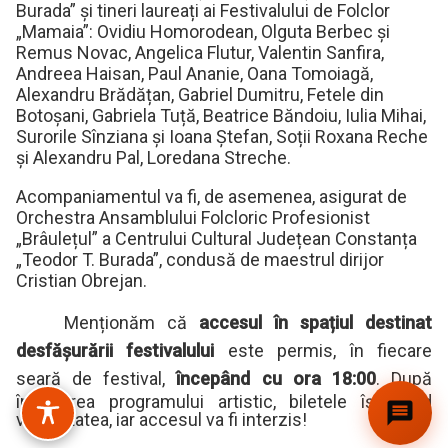
Burada” și tineri laureați ai Festivalului de Folclor
„Mamaia”: Ovidiu Homorodean, Olguta Berbec și
Remus Novac, Angelica Flutur, Valentin Sanfira,
Andreea Haisan, Paul Ananie, Oana Tomoiagă,
Alexandru Brădățan, Gabriel Dumitru, Fetele din
Botoșani, Gabriela Tuță, Beatrice Băndoiu, Iulia Mihai,
Surorile Sînziana și Ioana Ștefan, Soții Roxana Reche
și Alexandru Pal, Loredana Streche.
Acompaniamentul va fi, de asemenea, asigurat de
Orchestra Ansamblului Folcloric Profesionist
„Brâulețul” a Centrului Cultural Județean Constanța
„Teodor T. Burada”, condusă de maestrul dirijor
Cristian Obrejan.
Menționăm că
accesul în spațiul destinat
desfășurării festivalului
este permis, în fiecare
seară de festival,
începând cu ora 18:00
. După
începerea programului artistic, biletele își pierd
valabilitatea, iar accesul va fi interzis!