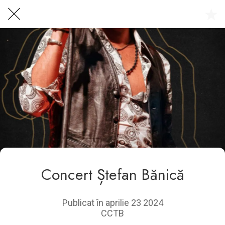
Centrul Burada
🇷🇴
🇬🇧
🇫🇷
🇺🇦
Asistentul Centrului Cultural Teodor T. Burada
Concert Ștefan Bănică
Publicat în aprilie 23 2024
CCTB