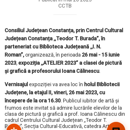
CCTB
Consiliul Județean Constanța, prin Centrul Cultural
Județean Constanța ,,Teodor T. Burada”, în
parteneriat cu Biblioteca Județeană ,,I. N.
Roman”,
organizează, în perioada
26 mai - 15 iunie
2023
,
expoziția ,,ATELIER 2023” a clasei de pictură
și grafică a profesorului Ioana Călinescu
.
Vernisajul
expoziției va avea loc în
holul Bibliotecii
Județene, la etajul II, vineri, 26 mai 2023, cu
începere de la ora 16.30
. Publicul iubitor de artă și
frumos este invitat să admire lucrările elevilor de la
clasa de pictură și grafică a prof. Ioana Călinescu din
cadrul Centrului Cultural Județean ,,Teodor T.
Burada”, Secția Cultural-Educativă, catedra Arte