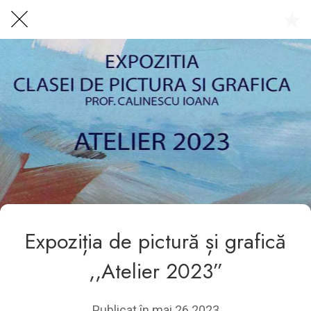
Centrul Burada
🇷🇴
🇬🇧
🇫🇷
🇺🇦
Asistentul Centrului Cultural Teodor T. Burada
Expoziția de pictură și grafică
,,Atelier 2023”
Publicat în mai 26 2023