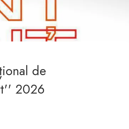
țional de
rt'' 2026