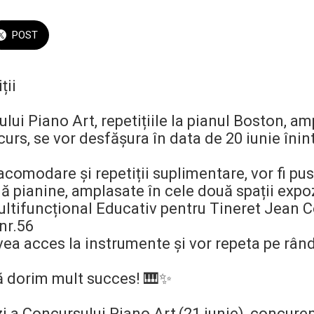
POST
ții
lui Piano Art, repetițiile la pianul Boston, a
urs, se vor desfășura în data de 20 iunie înin
comodare și repetiții suplimentare, vor fi pus
ă pianine, amplasate în cele două spații expo
ultifuncțional Educativ pentru Tineret Jean C
nr.56
vea acces la instrumente și vor repeta pe rând
ă dorim mult succes! 🎹✨
i a Concursului Piano Art,(21 iunie), concuren