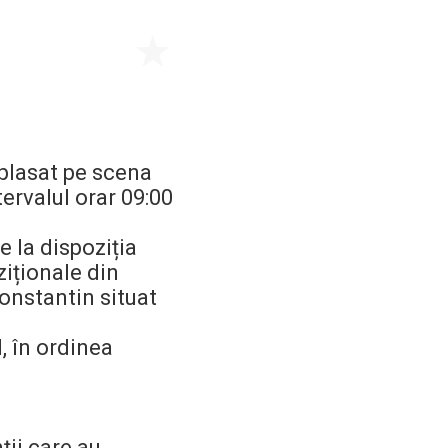
Centrul Burada
🇷🇴
🇬🇧
🇫🇷
🇺🇦
Asistentul Centrului Cultural Teodor T. Burada
mplasat pe scena
tervalul orar 09:00
e la dispoziția
ziționale din
onstantin situat
, în ordinea
ții care au