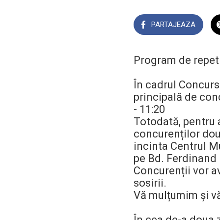
PARTAJEAZA
Program de repeti
În cadrul Concursu
principală de conc
- 11:20
Totodată, pentru a
concurenților dou
incinta Centrul M
pe Bd. Ferdinand 
Concurenții vor a
sosirii.
Vă mulțumim și v
În cea de-a doua z