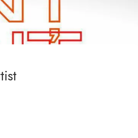
Centrul Burada
🇷🇴
🇬🇧
🇫🇷
🇺🇦
Asistentul Centrului Cultural Teodor T. Burada
ist