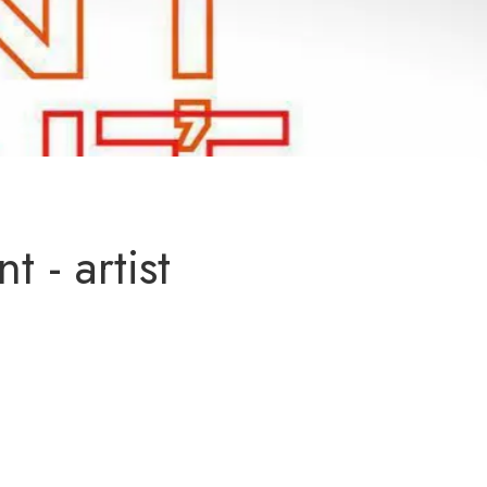
Centrul Burada
🇷🇴
🇬🇧
🇫🇷
🇺🇦
Asistentul Centrului Cultural Teodor T. Burada
 - artist