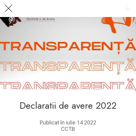
Centrul Burada
🇷🇴
🇬🇧
🇫🇷
🇺🇦
Asistentul Centrului Cultural Teodor T. Burada
Declaratii de avere 2022
Publicat în iulie 14 2022
CCTB