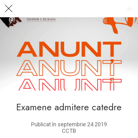
Centrul Burada
🇷🇴
🇬🇧
🇫🇷
🇺🇦
Asistentul Centrului Cultural Teodor T. Burada
Examene admitere catedre
Publicat în septembrie 24 2019
CCTB