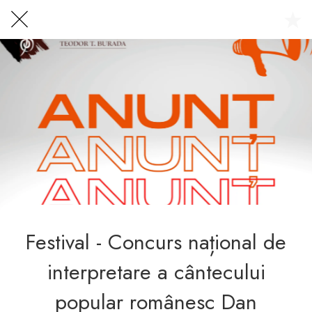
Centrul Burada
🇷🇴
🇬🇧
🇫🇷
🇺🇦
Asistentul Centrului Cultural Teodor T. Burada
Festival - Concurs național de
interpretare a cântecului
popular românesc Dan