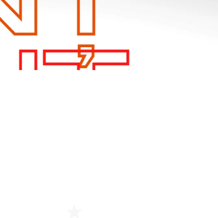
Centrul Burada
🇷🇴
🇬🇧
🇫🇷
🇺🇦
Asistentul Centrului Cultural Teodor T. Burada